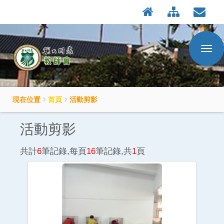
:::
按
Enter
到
主
要
內
容
區
現在位置
首頁
活動剪影
活動剪影
共計
6
筆記錄,每頁
16
筆記錄,共
1
頁