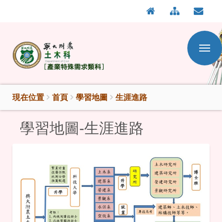
:::
按
:::
Enter
到
主
要
內
容
區
現在位置
首頁
學習地圖
生涯進路
學習地圖-生涯進路