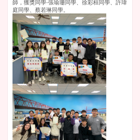
師，獲獎同學-張瑜珊同學、徐彩桓同學、許瑋
庭同學、蔡若琳同學。