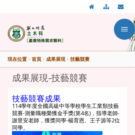
:::
按
:::
Enter
到
主
要
內
容
區
現在位置
首頁
成果展現
技藝競賽
成果展現-技藝競賽
技藝競賽成果
114學年度全國高級中等學校學生工業類技藝
競賽-測量職種榮獲金手獎(第4名)，指導老師-
謝昱安老師，獲獎同學-楊育恩、王子源等2位
同學。