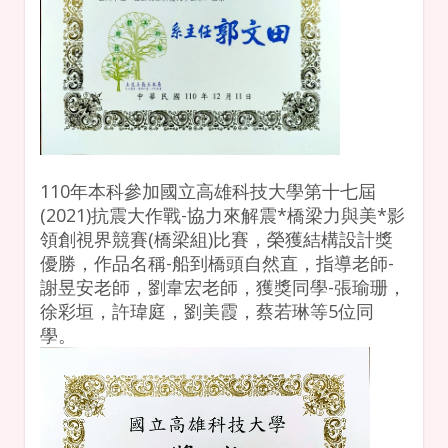
110年
本科參加國立高雄科技大學第十七屆
(2021)抗震大作戰-協力來解震*橋梁力與美*影
領創視界競賽(橋梁組)比賽，
榮獲結構設計獎
優勝
，作品名稱-船到橋頭自然直，指導老師-
謝昱安老師，劉韋宏老師，獲獎同學-張瑜珊，
徐彩垣，許瑋庭，劉美霞，蔡若琳等5位同
學。