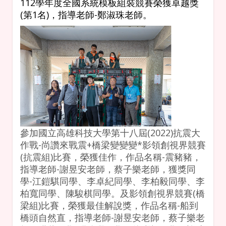
112學年度全國系統模板組裝競賽榮獲卓越獎
(
第1名)
，指導老師-鄭淑珠老師
。
參加國立高雄科技大學第十八屆(2022)抗震大
作戰-尚讚來戰震+橋梁變變變*影領創視界競賽
(抗震組)比賽，榮獲佳作，作品名稱-震豬豬，
指導老師-謝昱安老師，蔡子樂老師，獲獎同
學-江鎧騏同學、李卓紀同學、李柏毅同學、李
柏寬同學、陳駿棋同學。及影領創視界競賽(橋
梁組)比賽，榮獲最佳解說獎，作品名稱-船到
橋頭自然直，指導老師-謝昱安老師，蔡子樂老