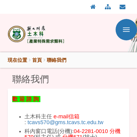
:::
按
:::
Enter
到
主
要
內
容
區
現在位置
首頁
聯絡我們
聯絡我們
歡 迎 諮 詢
土木科主任
e-mail信箱
:
tcavs570@gms.tcavs.tc.edu.tw
科內窗口電話(分機):
04-2281-0010 分機
570
(科主任) 或
分機571
(技士)