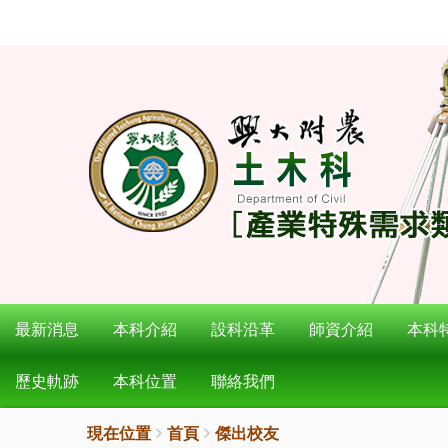
:::
按
:::
Enter
到
主
要
內
容
區
最新消息
本科介紹
設科沿革
師資介紹
本科
歷史軌跡
本科位置
聯絡我們
現在位置
首頁
傑出校友