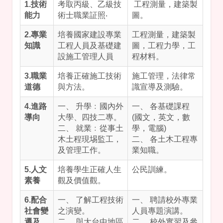
1.技術
考取丙級、乙級技
工程測量，建築製
能力
術士職業証照‧
圖。
2.專業
培養國家建設專業
工程測量，建築製
知識
工程人員及基礎建
圖，工程力學，工
設施工管理人員
程材料。
3.職業
培養正確施工技術
施工管理，法律常
道德
與方法。
識宣導及測驗。
4.進路
一、 升學﹕國內外
一、 各基礎課程
導向
大學、四技二專。
(國文，英文，數
二、 就業﹕從事土
學，電腦)
木土程現埸監工，
二、 各土木工程專
及管理工作。
業知職。
5.人文
培養學生正確人生
公民訓練。
素養
觀及價值觀。
6.配合
一、 了解工程技術
一、 聘請校外專業
社會變
之演變。
人員專題演講。
遷及
二、 與大台中地區
二、 校外實習及參