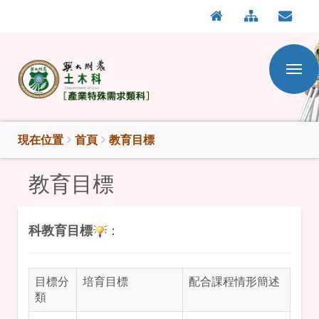
:::
按
:::
Enter
到
主
要
內
容
區
現在位置
首頁
教育目標
教育目標
科
教育目標
：
目標分
培育目標
配合課程情形簡述
類