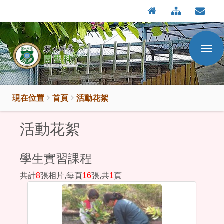
:::
按
:::
Enter
到
主
要
內
容
區
現在位置
首頁
活動花絮
活動花絮
學生實習課程
共計
8
張相片,每頁
16
張,共
1
頁