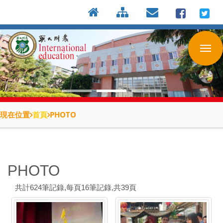
:::
按
:::
:::
Enter
到
主
要
內
容
區
現在位置
首頁
PHOTO
:::
PHOTO
共計
624
筆記錄,每頁
16
筆記錄,共
39
頁