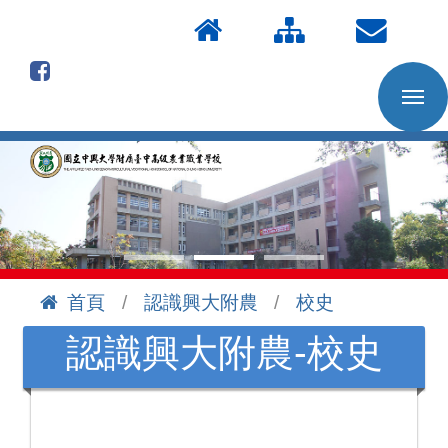
按
:::
Enter
到
主
要
內
容
區
首頁
認識興大附農
校史
:::
認識興大附農-校史