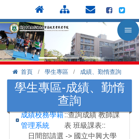
按
:::
Enter
到
主
要
內
容
區
首頁
學生專區
成績、勤惰查詢
:::
學生專區-成績、勤惰
查詢
成績校務學籍
::查詢成績 教師課
管理系統
表 班級課表::
日間部請選 -> 國立中興大學