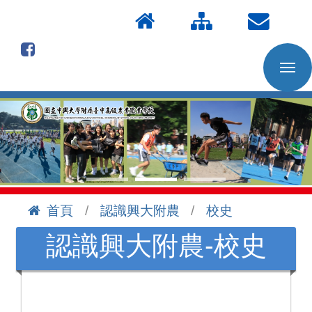
按
:::
Enter
到
主
要
內
容
區
首頁
認識興大附農
校史
:::
認識興大附農-校史