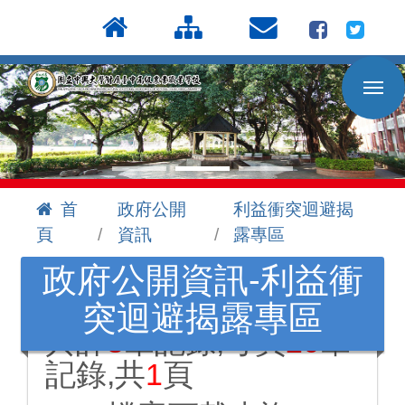
按
:::
Enter
到
主
要
內
容
區
首
政府公開
利益衝突迴避揭
頁
資訊
露專區
:::
政府公開資訊-利益衝
突迴避揭露專區
共計
8
筆記錄,每頁
20
筆
記錄,共
1
頁