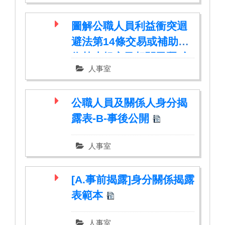
圖解公職人員利益衝突迴
避法第14條交易或補助行
為禁止規定及相關函釋(文)
人事室
說明宣導 (1).pdf
公職人員及關係人身分揭
露表-B-事後公開
人事室
[A.事前揭露]身分關係揭露
表範本
人事室