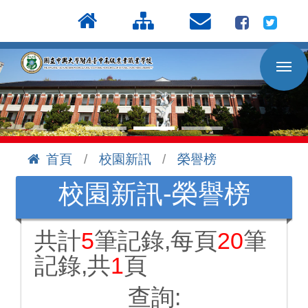
按
:::
Enter
到
主
要
內
容
區
首頁
校園新訊
榮譽榜
:::
校園新訊-榮譽榜
共計
5
筆記錄,每頁
20
筆
記錄,共
1
頁
查詢: