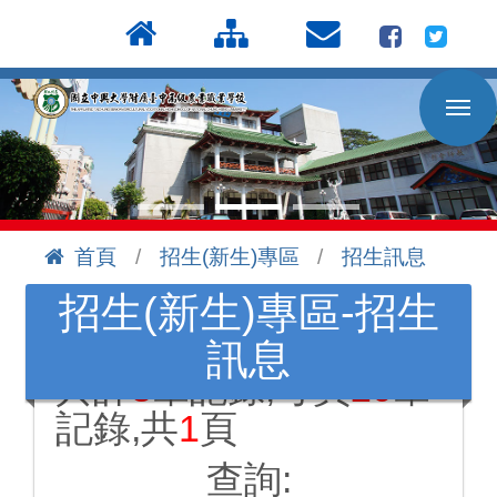
按
:::
Enter
到
主
要
內
容
區
首頁
招生(新生)專區
招生訊息
:::
招生(新生)專區-招生
訊息
共計
3
筆記錄,每頁
20
筆
記錄,共
1
頁
查詢: