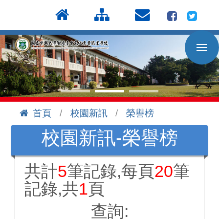
按
:::
Enter
到
主
要
內
容
區
首頁
校園新訊
榮譽榜
:::
校園新訊-榮譽榜
共計
5
筆記錄,每頁
20
筆
記錄,共
1
頁
查詢: