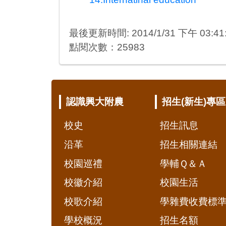
最後更新時間: 2014/1/31 下午 03:41
點閱次數：25983
:::
認識興大附農
招生(新生)專區
校史
招生訊息
沿革
招生相關連結
校園巡禮
學輔Ｑ＆Ａ
校徽介紹
校園生活
校歌介紹
學雜費收費標
學校概況
招生名額