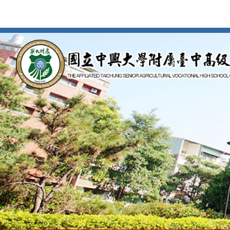
按
Enter
到
主
要
內
容
區