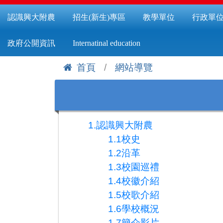
認識興大附農
招生(新生)專區
教學單位
行政單
政府公開資訊
Internatinal education
首頁
網站導覽
:::
1.認識興大附農
1.1校史
1.2沿革
1.3校園巡禮
1.4校徽介紹
1.5校歌介紹
1.6學校概況
1.7簡介影片