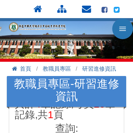
按
:::
Enter
到
主
要
內
容
區
首頁
教職員專區
研習進修資訊
:::
教職員專區-研習進修
資訊
共計
4
筆記錄,每頁
20
筆
記錄,共
1
頁
查詢: