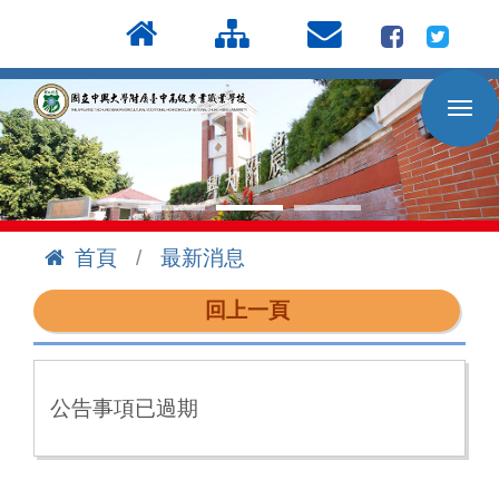
按
:::
Enter
到
主
要
內
容
區
首頁
最新消息
:::
回上一頁
公告事項已過期