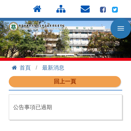
按
:::
Enter
到
主
要
內
容
區
首頁
最新消息
:::
回上一頁
公告事項已過期