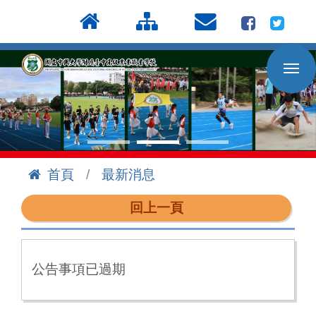
按
:::
Enter
到
主
要
內
容
區
首頁
最新消息
:::
回上一頁
公告事項已過期