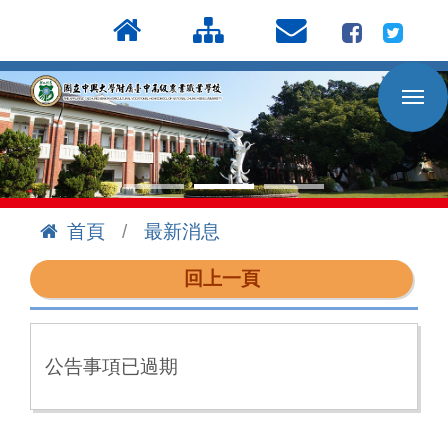
按
:::
Enter
到
主
要
內
容
區
首頁
最新消息
:::
回上一頁
公告事項已過期