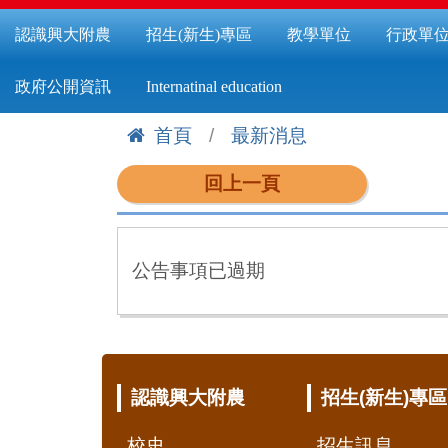
認識興大附農
招生(新生)專區
教學單位
行政單
政府公開資訊
Internatinal education
首頁
最新消息
:::
回上一頁
公告事項已過期
:::
認識興大附農
招生(新生)專區
校史
招生訊息