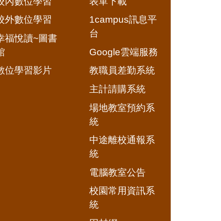
校內數位學習
表單下載
校外數位學習
1campus訊息平
台
幸福悅讀~圖書
館
Google雲端服務
數位學習影片
教職員差勤系統
主計請購系統
場地教室預約系
統
中途離校通報系
統
電腦教室公告
校園常用資訊系
統