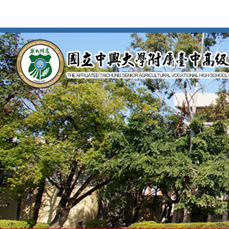
按
Enter
到
主
要
內
容
區