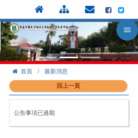
按
:::
Enter
到
主
要
內
容
區
首頁
最新消息
:::
回上一頁
公告事項已過期