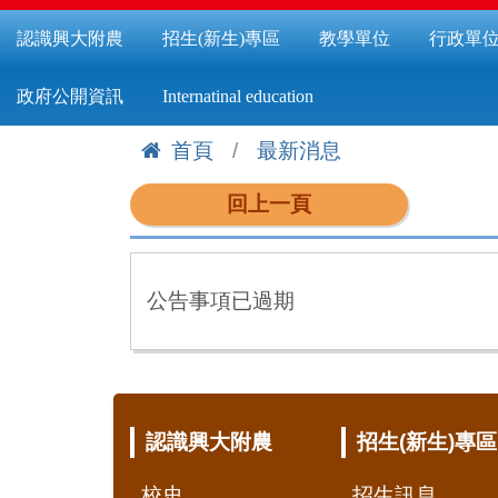
認識興大附農
招生(新生)專區
教學單位
行政單
政府公開資訊
Internatinal education
首頁
最新消息
:::
回上一頁
公告事項已過期
:::
認識興大附農
招生(新生)專區
校史
招生訊息