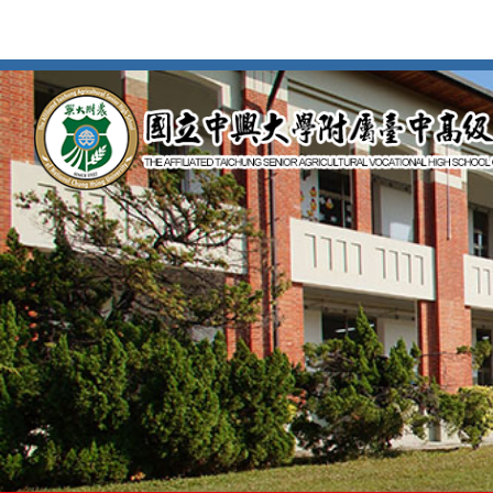
按
Enter
到
主
要
內
容
區