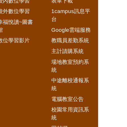
校內數位學習
表單下載
校外數位學習
1campus訊息平
台
幸福悅讀~圖書
館
Google雲端服務
數位學習影片
教職員差勤系統
主計請購系統
場地教室預約系
統
中途離校通報系
統
電腦教室公告
校園常用資訊系
統