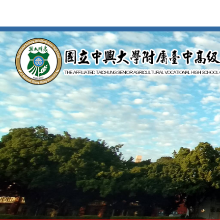
按
Enter
到
主
要
內
容
區