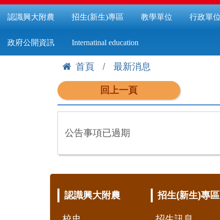
認識興大附農
招生(新生)專區
教學單位
行政單
政府公開資訊
Internatinal education
首頁
最新消息
:::
回上一頁
公告事項已過期
:::
認識興大附農
招生(新生)專區
校史
招生訊息