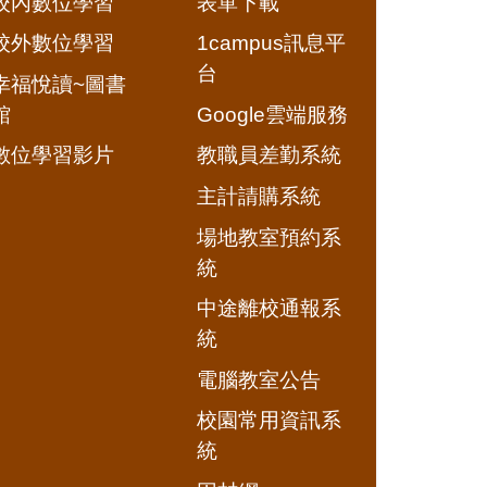
校內數位學習
表單下載
校外數位學習
1campus訊息平
台
幸福悅讀~圖書
館
Google雲端服務
數位學習影片
教職員差勤系統
主計請購系統
場地教室預約系
統
中途離校通報系
統
電腦教室公告
校園常用資訊系
統