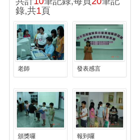
共計
10
筆記錄,每頁
20
筆記
錄,共
1
頁
老師
發表感言
頒獎囉
報到囉