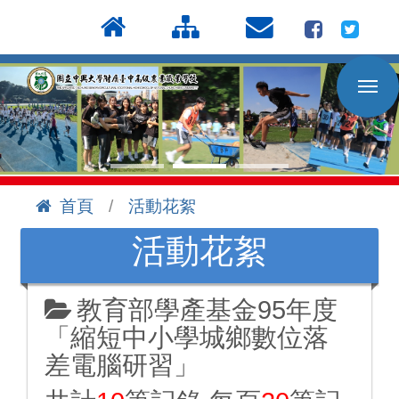
按
:::
Enter
到
主
要
內
容
區
首頁
活動花絮
:::
活動花絮
教育部學產基金95年度
「縮短中小學城鄉數位落
差電腦研習」