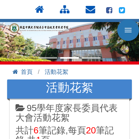
按
:::
Enter
到
主
要
內
容
區
首頁
活動花絮
:::
活動花絮
95學年度家長委員代表
大會活動花絮
共計
6
筆記錄,每頁
20
筆記