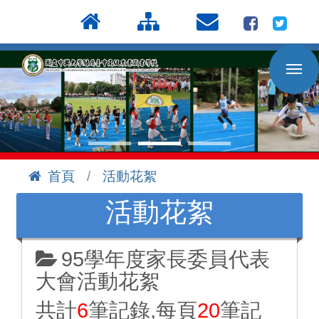
按
:::
Enter
到
主
要
內
容
區
首頁
活動花絮
:::
活動花絮
95學年度家長委員代表
大會活動花絮
共計
6
筆記錄,每頁
20
筆記