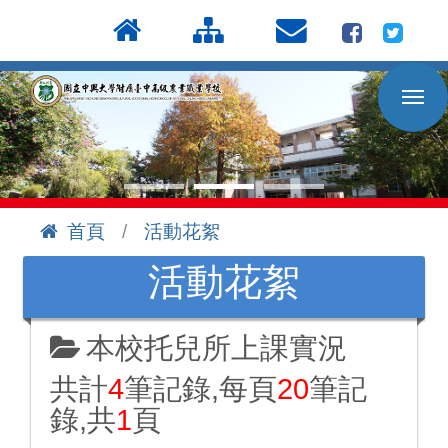
按
:::
Enter
到
主
要
內
容
區
首頁
活動花絮
:::
活動花絮
本校托兒所上課實況
共計
4
筆記錄,每頁
20
筆記
錄,共
1
頁