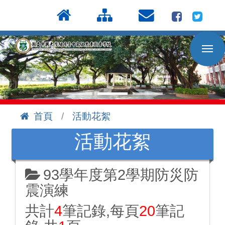
按
:::
Enter
到
主
要
內
容
區
首頁
活動花絮
:::
活動花絮
93學年度第2學期防災防
震演練
共計
4
筆記錄,每頁
20
筆記