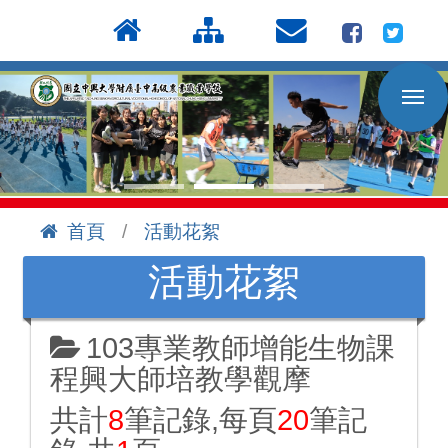
按
:::
Enter
到
主
要
內
容
區
首頁
活動花絮
:::
活動花絮
103專業教師增能生物課
程興大師培教學觀摩
共計
8
筆記錄,每頁
20
筆記