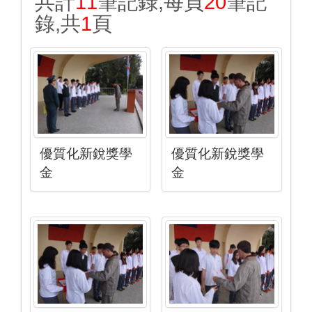
共計
11
筆記錄,每頁
20
筆記
錄,共
1
頁
優質化新銳獎學
優質化新銳獎學
金
金