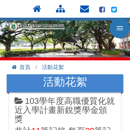
按
:::
Enter
到
主
要
內
容
區
首頁
活動花絮
:::
活動花絮
103學年度高職優質化就
近入學計畫新銳獎學金頒
獎