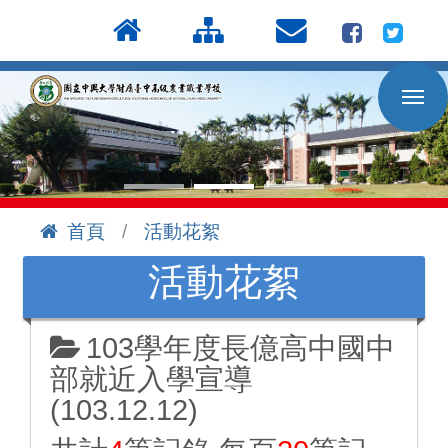
按
:::
Enter
到
主
要
內
容
區
首頁
活動花絮
:::
活動花絮
103學年度長億高中國中
部就近入學宣導
(103.12.12)