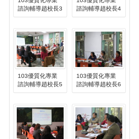
103優質化專業
103優質化專業
諮詢輔導趙校長3
諮詢輔導趙校長4
103優質化專業
103優質化專業
諮詢輔導趙校長5
諮詢輔導趙校長6