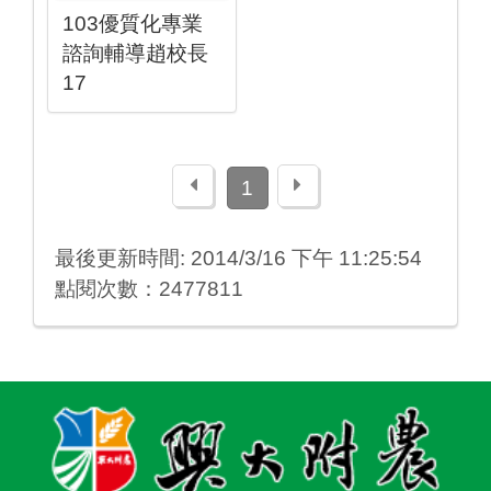
103優質化專業
諮詢輔導趙校長
17
上一頁
下一頁
1
最後更新時間: 2014/3/16 下午 11:25:54
點閱次數：2477811
:::