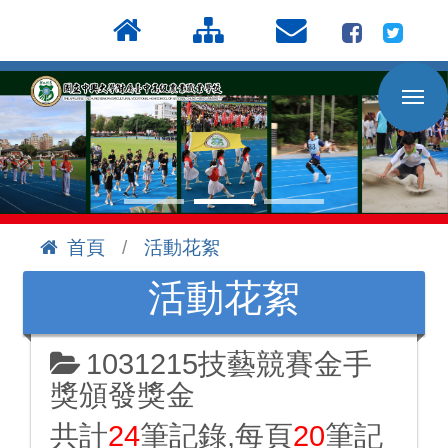
按
:::
Enter
到
主
要
內
容
區
首頁
活動花絮
:::
活動花絮
1031215技藝競賽金手
獎頒發獎金
共計
24
筆記錄,每頁
20
筆記