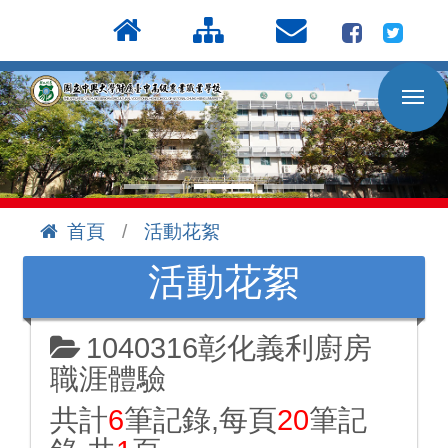
按
:::
Enter
到
主
要
內
容
區
首頁
活動花絮
:::
活動花絮
1040316彰化義利廚房
職涯體驗
共計
6
筆記錄,每頁
20
筆記