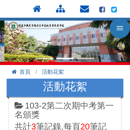
按
:::
Enter
到
主
要
內
容
區
首頁
活動花絮
:::
活動花絮
103-2第二次期中考第一
名頒獎
共計
3
筆記錄,每頁
20
筆記