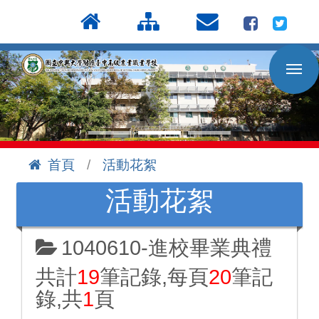
按
:::
Enter
到
主
要
內
容
區
首頁
活動花絮
:::
活動花絮
1040610-進校畢業典禮
共計
19
筆記錄,每頁
20
筆記
錄,共
1
頁