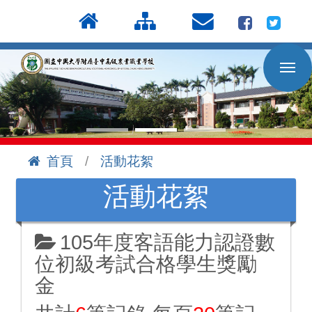
按
:::
Enter
到
主
要
內
容
區
首頁
活動花絮
:::
活動花絮
105年度客語能力認證數
位初級考試合格學生獎勵
金