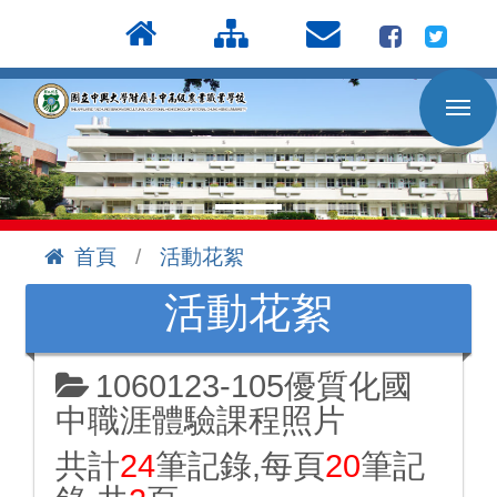
按
:::
Enter
到
主
要
內
容
區
首頁
活動花絮
:::
活動花絮
1060123-105優質化國
中職涯體驗課程照片
共計
24
筆記錄,每頁
20
筆記