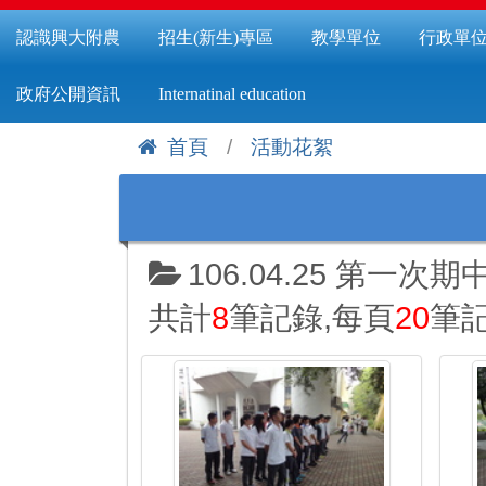
認識興大附農
招生(新生)專區
教學單位
行政單
政府公開資訊
Internatinal education
首頁
活動花絮
:::
106.04.25 第一
共計
8
筆記錄,每頁
20
筆記