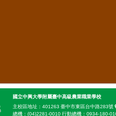
國立中興大學附屬臺中高級農業職業學校
主校區地址：
401263 臺中市東區台中路283號
總機：(04)2281-0010 行動總機：0934-180-01