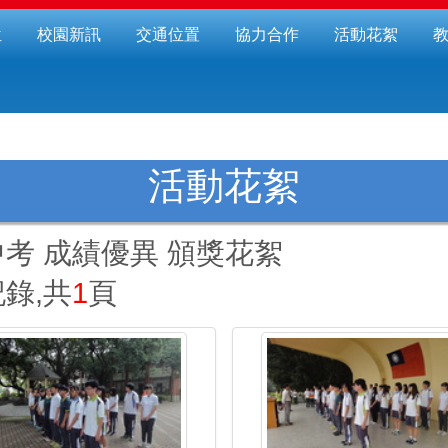
位
校園新訊
交通位置
協力合作
活動花絮
活動花絮
次期中考 成績優異 頒獎花絮
錄,共
1
頁