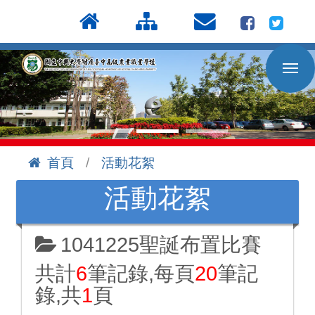
按
:::
Enter
到
主
要
內
容
區
首頁
活動花絮
:::
活動花絮
1041225聖誕布置比賽
共計
6
筆記錄,每頁
20
筆記
錄,共
1
頁