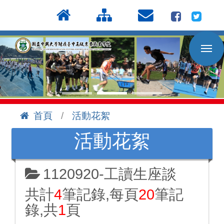
按
:::
Enter
到
主
要
內
容
區
首頁
活動花絮
:::
活動花絮
1120920-工讀生座談
共計
4
筆記錄,每頁
20
筆記
錄,共
1
頁