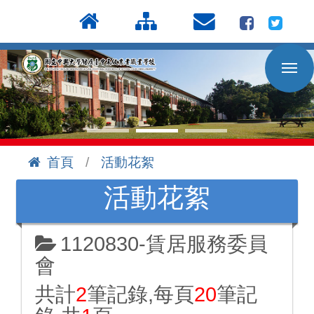
按
:::
Enter
到
主
要
內
容
區
首頁
活動花絮
:::
活動花絮
1120830-賃居服務委員
會
共計
2
筆記錄,每頁
20
筆記