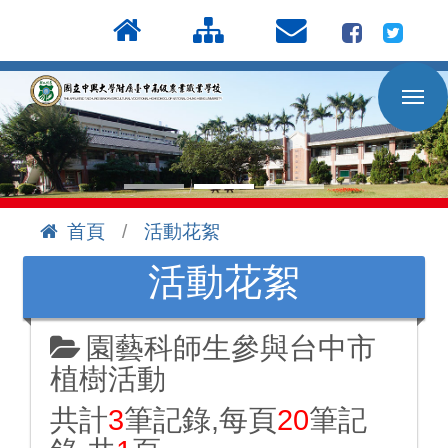
按
:::
Enter
到
主
要
內
容
區
首頁
活動花絮
:::
活動花絮
園藝科師生參與台中市
植樹活動
共計
3
筆記錄,每頁
20
筆記