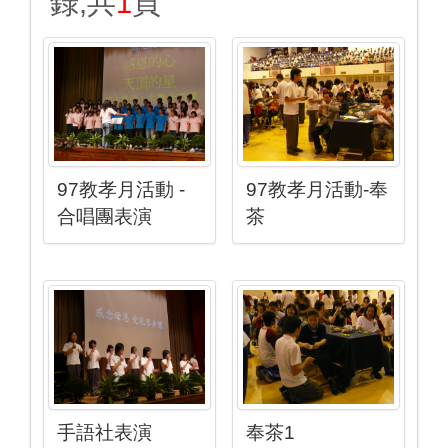
錄,共
1
頁
97教孝月活動 -
97教孝月活動-奉
合唱團表演
茶
手語社表演
奉茶1