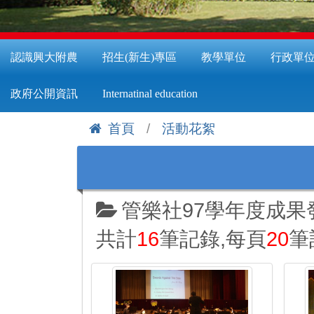
認識興大附農
招生(新生)專區
教學單位
行政單
政府公開資訊
Internatinal education
首頁
活動花絮
:::
管樂社97學年度成果
共計
16
筆記錄,每頁
20
筆