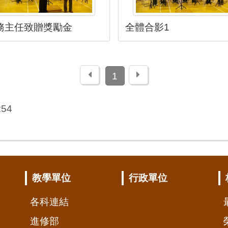
務主任致贈獎勵金
全體合影1
上一頁
下一頁
1
:54
教學單位
行政單位
各科連結
進修部