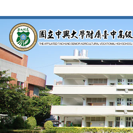
按
Enter
到
主
要
內
容
區