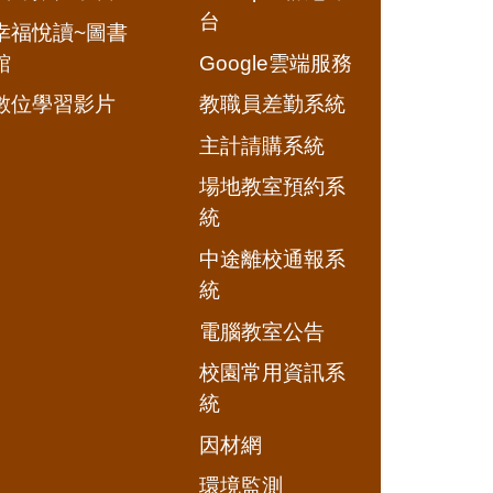
台
幸福悅讀~圖書
館
Google雲端服務
數位學習影片
教職員差勤系統
主計請購系統
場地教室預約系
統
中途離校通報系
統
電腦教室公告
校園常用資訊系
統
因材網
環境監測