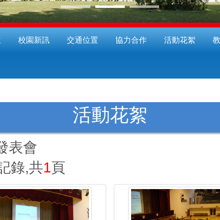
位
校園新訊
交通位置
協力合作
活動花絮
活動花絮
發表會
記錄,共
1
頁