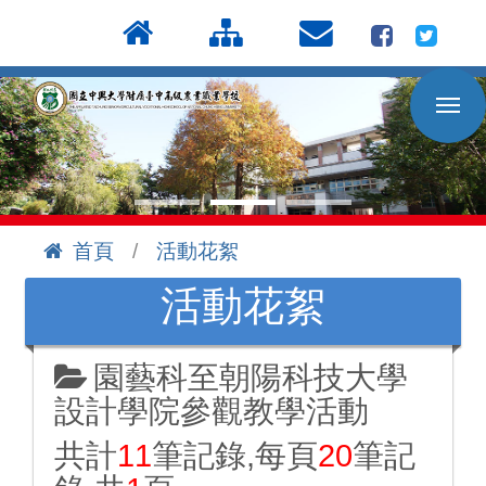
按
:::
Enter
到
主
要
內
容
區
首頁
活動花絮
:::
活動花絮
園藝科至朝陽科技大學
設計學院參觀教學活動
共計
11
筆記錄,每頁
20
筆記