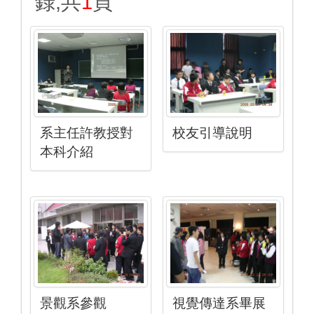
錄,共
1
頁
系主任許教授對
校友引導說明
本科介紹
景觀系參觀
視覺傳達系畢展