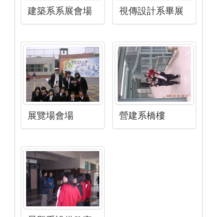
建築系系展會場
視傳設計系畢展
展覽場會場
營建系橋樓