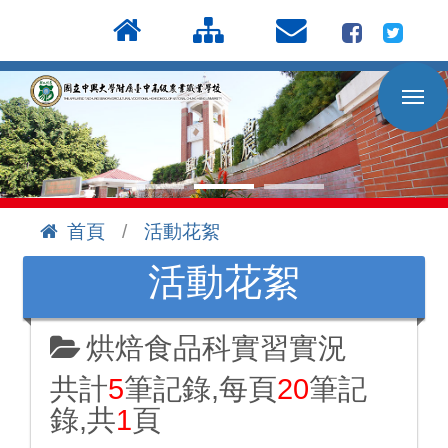
按
:::
Enter
到
主
要
內
容
區
首頁
活動花絮
:::
活動花絮
烘焙食品科實習實況
共計
5
筆記錄,每頁
20
筆記
錄,共
1
頁