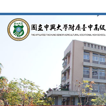
按
Enter
到
主
要
內
容
區