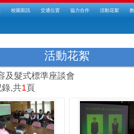
位
校園新訊
交通位置
協力合作
活動花絮
活動花絮
儀容及髮式標準座談會
錄,共
1
頁