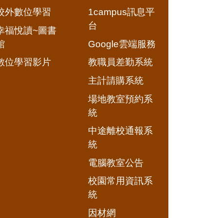
校外數位學習
1campus訊息平
台
幸福悅讀~圖書
館
Google雲端服務
數位學習影片
教職員差勤系統
主計請購系統
場地教室預約系
統
中途離校通報系
統
電腦教室公告
校園常用資訊系
統
因材網