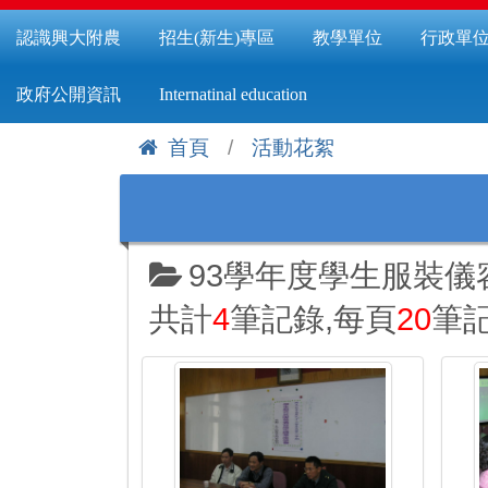
認識興大附農
招生(新生)專區
教學單位
行政單
政府公開資訊
Internatinal education
首頁
活動花絮
:::
93學年度學生服裝
共計
4
筆記錄,每頁
20
筆記